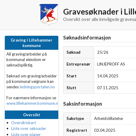
Gravesøknader i L
Oversikt over alle innvilgede grave
Søknadsinformasjon
Graving i Lillehammer
kommune
Søknad
25/26
All graving/arbeider på
kommunal eiendom er
Entreprenør
LINJEPROFF AS
søknadspliktig.
Søknad om graving/arbeider
Start
14.04.2025
på kommunal veigrunn kan
sendes
ledningsportalen.no
Slutt
07.11.2025
For nærmere informasjon se
www.lillehammer.kommune.no
Saksinformasjon
Oversikt
Sakstype
Arbeidstillatelse
Oversiktskart
Liste over søknader
Registrert
03.04.2025
Liste over planer