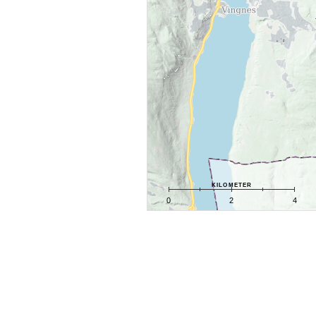
kilometer
0
2
4