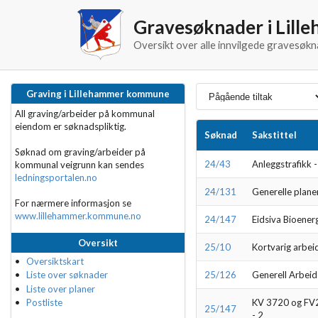
Gravesøknader i Lil
Oversikt over alle innvilgede gravesøk
Graving i Lillehammer kommune
All graving/arbeider på kommunal
eiendom er søknadspliktig.
Søknad
Sakstittel
Søknad om graving/arbeider på
24/43
Anleggstrafikk 
kommunal veigrunn kan sendes
ledningsportalen.no
24/131
Generelle plane
For nærmere informasjon se
www.lillehammer.kommune.no
24/147
Eidsiva Bioenerg
Oversikt
25/10
Kortvarig arbei
Oversiktskart
25/126
Generell Arbeid
Liste over søknader
Liste over planer
KV 3720 og FV2
Postliste
25/147
- 2