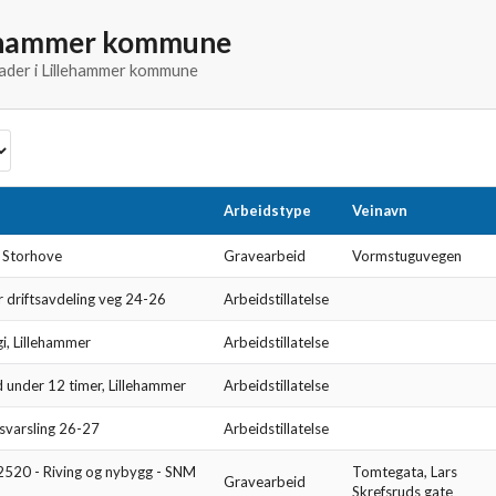
lehammer kommune
nader i Lillehammer kommune
Arbeidstype
Veinavn
- Storhove
Gravearbeid
Vormstuguvegen
r driftsavdeling veg 24-26
Arbeidstillatelse
i, Lillehammer
Arbeidstillatelse
d under 12 timer, Lillehammer
Arbeidstillatelse
svarsling 26-27
Arbeidstillatelse
520 - Riving og nybygg - SNM
Tomtegata, Lars
Gravearbeid
Skrefsruds gate