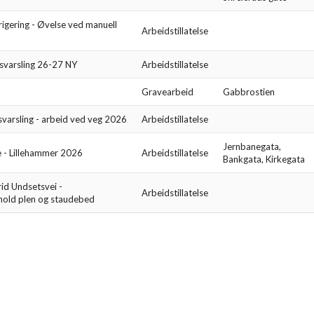
igering - Øvelse ved manuell
Arbeidstillatelse
svarsling 26-27 NY
Arbeidstillatelse
Gravearbeid
Gabbrostien
svarsling - arbeid ved veg 2026
Arbeidstillatelse
Jernbanegata,
se - Lillehammer 2026
Arbeidstillatelse
Bankgata, Kirkegata
rid Undsetsvei -
Arbeidstillatelse
old plen og staudebed